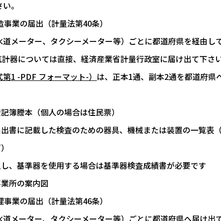
さい。
造事業の届出（計量法第40条）
水道メーター、タクシーメーター等）ごとに都道府県を経由し
気計器については直接、経済産業省計量行政室に届け出て下さ
第1 -PDF フォーマット-）
は、正本1通、副本2通を都道府県
登記簿謄本（個人の場合は住民票）
届出書に記載した検査のための器具、機械または装置の一覧表（
ど）
但し、基準器を使用する場合は基準器検査成績書が必要です
事業所の案内図
理事業の届出（計量法第46条）
水道メーター、タクシーメーター等）ごとに都道府県へ届け出