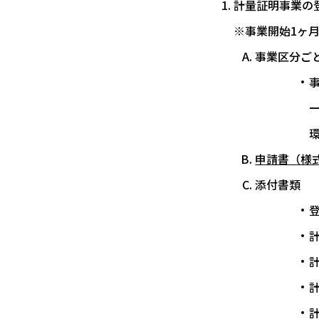
計量証明事業の登
※事業開始1ヶ
事業区分ご
申請書（様式
添付書類