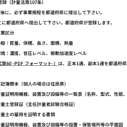
録（計量法第107条）
月後に、必ず事業規程を都道府県に提出して下さい。
とに都道府県へ提出して下さい。都道府県が登録します。
事業区分
一般：質量、体積、長さ、面積、熱量
環境：濃度、音圧レベル、振動加速度レベル
第60 -PDF フォーマット-）
は、正本1通、副本1通を都道府
登記簿謄本（個人の場合は住民票）
計量証明用機器、装置及び設備等の一覧表（名称、型式、性能、
計量士登録証（主任計量者試験合格証）
計量士の雇用を証明する書類
計量証明用機器、装置及び設備等の設置・保管場所等の平面図