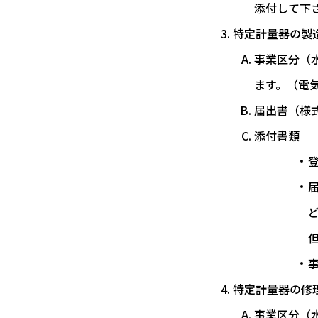
添付して下
特定計量器の製
事業区分（
ます。（電
届出書（様式
添付書類
特定計量器の修
事業区分（