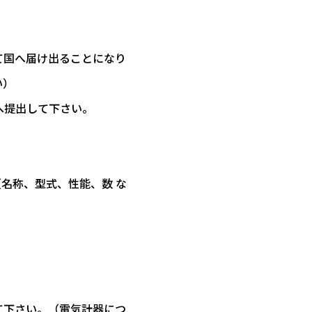
て国へ届け出ることになり
い）
へ提出して下さい。
名称、型式、性能、数 な
て下さい。（電気計器につ