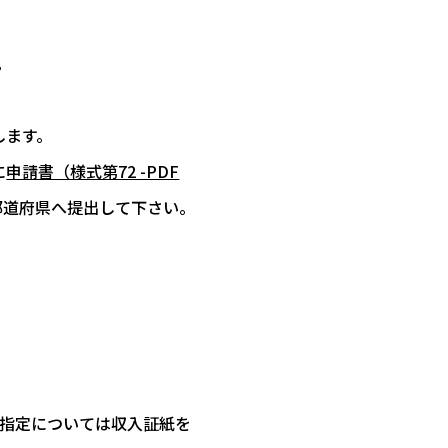
。
します。
に
申請書（様式第72 -PDF
都道府県へ提出して下さい。
県指定については収入証紙を