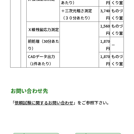
あたり）
円
くり室
＋三次元粗さ測定
3,740
ものづ
（３０分あたり）
円
くり室
1,560
ものづ
Ｘ線残留応力測定
円
くり室
前処理（30分あた
1,870
－
り）
円
CADデータ出力
1,870
ものづ
（1件あたり）
円
くり室
お問い合わせ先
「
依頼試験に関するお問い合わせ
」をご参照下さい。