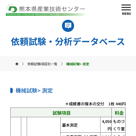
MENU
依頼試験・分析データベース
依頼試験項目別一覧
機械試験> 測定
機械試験> 測定
＊成績書の複本の交付 1枚 440円
試験項目
料金
4,050
ものづ
基本測定
円
くり室