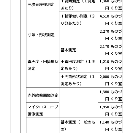
＋要素測定（１測定
1,360
ものづ
三次元座標測定
あたり）
円
くり室
＋輪郭倣い測定（３
4,510
ものづ
０分あたり）
円
くり室
2,270
ものづ
寸法・形状測定
円
くり室
2,170
ものづ
基本測定
円
くり室
真円度・円筒形状
＋真円度測定（１測
1,210
ものづ
測定
定あたり）
円
くり室
＋円筒形状測定（１
2,000
ものづ
測定あたり）
円
くり室
1,380
ものづ
赤外線熱画像測定
円
くり室
マイクロスコープ
1,950
ものづ
画像測定
円
くり室
基本測定（一般のも
1,140
ものづ
の）
円
くり室