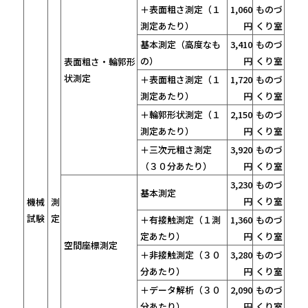
＋表面粗さ測定（１
1,060
ものづ
測定あたり）
円
くり室
基本測定（高度なも
3,410
ものづ
の）
円
くり室
表面粗さ・輪郭形
状測定
＋表面粗さ測定（１
1,720
ものづ
測定あたり）
円
くり室
＋輪郭形状測定（１
2,150
ものづ
測定あたり）
円
くり室
＋三次元粗さ測定
3,920
ものづ
（３０分あたり）
円
くり室
3,230
ものづ
基本測定
円
くり室
機械
測
試験
定
＋有接触測定（１測
1,360
ものづ
定あたり）
円
くり室
空間座標測定
＋非接触測定（３０
3,280
ものづ
分あたり）
円
くり室
＋データ解析（３０
2,090
ものづ
分あたり）
円
くり室