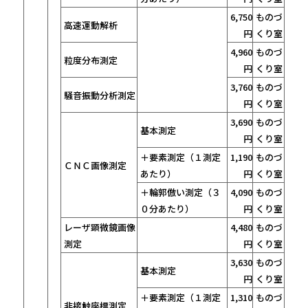
6,750
ものづ
高速運動解析
円
くり室
4,960
ものづ
粒度分布測定
円
くり室
3,760
ものづ
騒音振動分析測定
円
くり室
3,690
ものづ
基本測定
円
くり室
＋要素測定（１測定
1,190
ものづ
ＣＮＣ画像測定
あたり）
円
くり室
＋輪郭倣い測定（３
4,090
ものづ
０分あたり）
円
くり室
レーザ顕微鏡画像
4,480
ものづ
測定
円
くり室
3,630
ものづ
基本測定
円
くり室
＋要素測定（１測定
1,310
ものづ
非接触座標測定