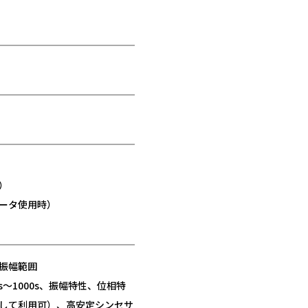
）
ータ使用時）
）、振幅範囲
ms〜1000s、振幅特性、位相特
して利用可）、高安定シンセサ