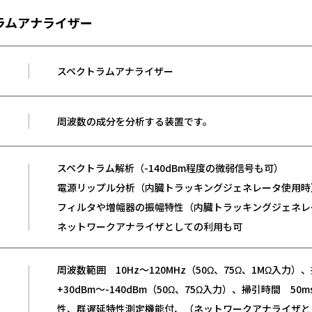
クトラムアナライザー
スペクトラムアナライザー
周波数の成分を分析する装置です。
スペクトラム解析（-140dBm程度の微弱信号も可）
電源リップル分析（内臓トラッキングジェネレータ使用時
フィルタや増幅器の振幅特性（内臓トラッキングジェネレ
ネットワークアナライザとしての利用も可
周波数範囲 10Hz〜120MHz（50Ω、75Ω、1MΩ入力
+30dBm〜-140dBm（50Ω、75Ω入力）、掃引時間 50
性、群遅延特性測定機能付、（ネットワークアナライザと