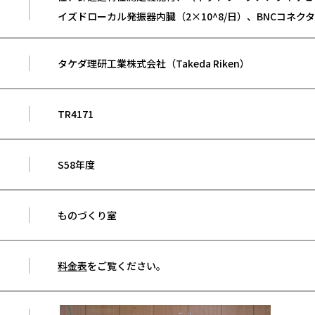
イズドローカル発振器内臓（2×10^8/日）、BNCコネクタ
タケダ理研工業株式会社（Takeda Riken）
TR4171
S58年度
ものづくり室
）
料金表
をご覧ください。