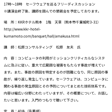
17時〜18時 セーフウェアを巡るフリーディスカッション
※講演会終了後、講師を囲んでの懇親会を予定しております。
場 所：KKRホテル熊本 1階 天草（熊本市千葉城町3-31）
http://www.kkr-hotel-
kumamoto.com/banquet/hall/amakusa.html
講 師：松原コンサルティング 松原 友夫 氏
内 容：コンピュータの利用がミッションクリティカルなシステ
ムに及ぶに従い、重大で広範囲な被害をもたらす事故が増えてい
ます。また、事故の原因を特定するのが困難になり、同じ原因の事
故が、繰り返し発生しています。セーフウェアは、コンピュータに
関わる事故の発生原因とその予防についてまとめた技術体系です。
内容は幅広い分野にわたっていますが、その概要について、お話し
たいと思います。入門のつもりで聴いて下さい。
定 員：40名（先着順）